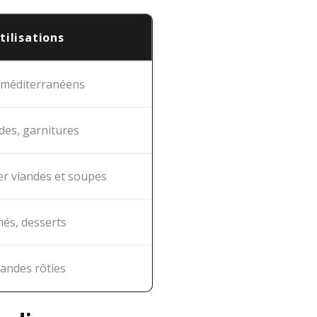
tilisations
 méditerranéens
des, garnitures
r viandes et soupes
és, desserts
iandes rôties