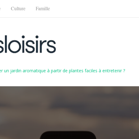
e
Culture
Famille
un jardin aromatique à partir de plantes faciles à entretenir ?