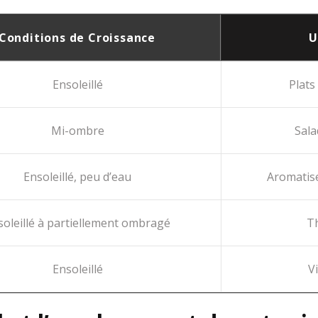
Conditions de Croissance
U
Ensoleillé
Plats
Mi-ombre
Sala
Ensoleillé, peu d’eau
Aromatise
soleillé à partiellement ombragé
Th
Ensoleillé
V