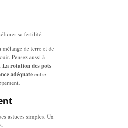
iorer sa fertilité.
n mélange de terre et de
ouir. Pensez aussi à
La rotation des pots
l.
ance adéquate
entre
oppement.
ent
ues astuces simples. Un
s.