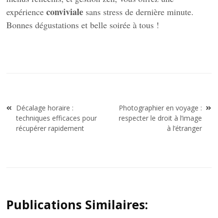
conviviale
expérience
sans stress de dernière minute.
Bonnes dégustations et belle soirée à tous !
Navigation
Décalage horaire :
Photographier en voyage :
de
techniques efficaces pour
respecter le droit à l’image
l’article
récupérer rapidement
à l’étranger
Publications Similaires: