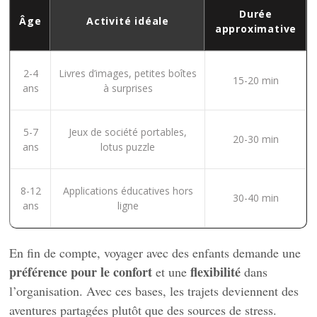
Durée
Âge
Activité idéale
approximative
2-4
Livres d’images, petites boîtes
15-20 min
ans
à surprises
5-7
Jeux de société portables,
20-30 min
ans
lotus puzzle
8-12
Applications éducatives hors
30-40 min
ans
ligne
En fin de compte, voyager avec des enfants demande une
préférence pour le confort
flexibilité
et une
dans
l’organisation. Avec ces bases, les trajets deviennent des
aventures partagées plutôt que des sources de stress.