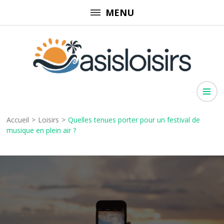
Aller
MENU
au
contenu
(Pressez
Entrée)
Oasisloisirs
Évasion pour toute la famille
Accueil
>
Loisirs
>
Quelles tenues porter pour un festival de
musique en plein air ?