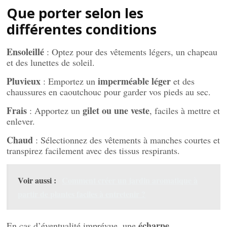
Que porter selon les
différentes conditions
Ensoleillé
: Optez pour des vêtements légers, un chapeau
et des lunettes de soleil.
Pluvieux
imperméable léger
: Emportez un
et des
chaussures en caoutchouc pour garder vos pieds au sec.
Frais
gilet ou une veste
: Apportez un
, faciles à mettre et
enlever.
Chaud
: Sélectionnez des vêtements à manches courtes et
transpirez facilement avec des tissus respirants.
Voir aussi :
Comment créer un jardin aromatique à
partir de plantes faciles à entretenir ?
écharpe
En cas d’éventualité imprévue, une