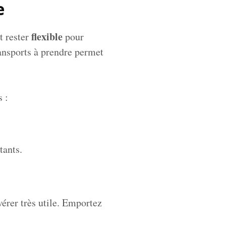
e
flexible
t rester
pour
transports à prendre permet
 :
tants.
érer très utile. Emportez