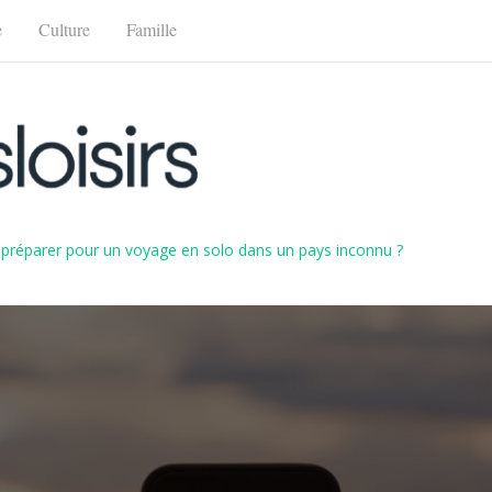
e
Culture
Famille
réparer pour un voyage en solo dans un pays inconnu ?