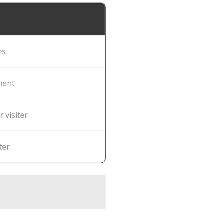
es
ment
 visiter
ter