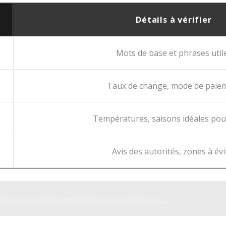
Détails à vérifier
Mots de base et phrases util
Taux de change, mode de paie
Températures, saisons idéales pour
Avis des autorités, zones à évi
ser un road trip inoubliable à travers l'Europe ?