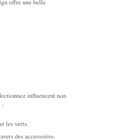
gn offre une belle
électionnez influencent non
 :
t les verts.
ravers des accessoires.