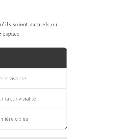
u’ils soient naturels ou
e espace :
 et vivante
 la convivialité
umière ciblée