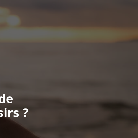
de
irs ?