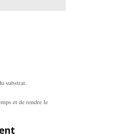
u substrat.
emps et de rendre le
ment