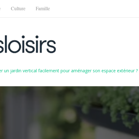
e
Culture
Famille
 un jardin vertical facilement pour aménager son espace extérieur ?