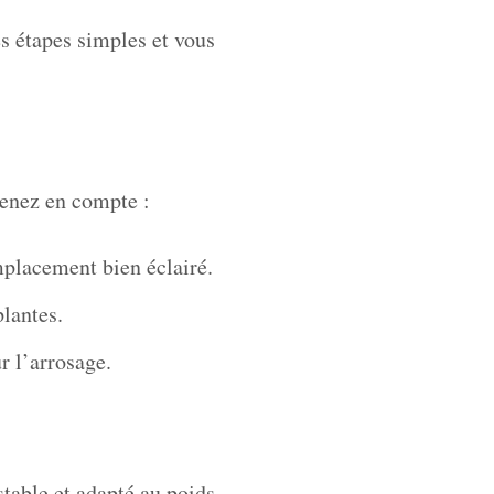
es étapes simples et vous
renez en compte :
mplacement bien éclairé.
plantes.
r l’arrosage.
stable et adapté au poids