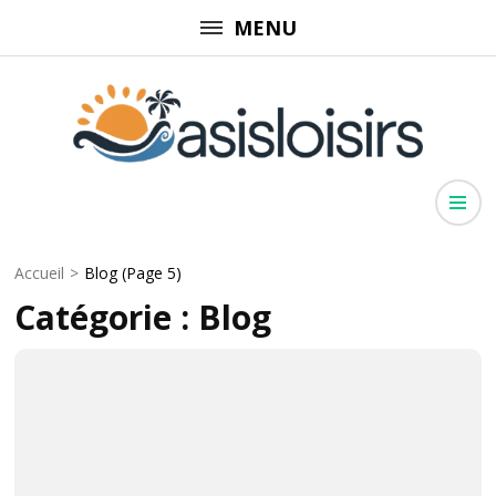
Aller
MENU
au
contenu
(Pressez
Entrée)
Oasisloisirs
Évasion pour toute la famille
Accueil
>
Blog
(Page 5)
Catégorie :
Blog