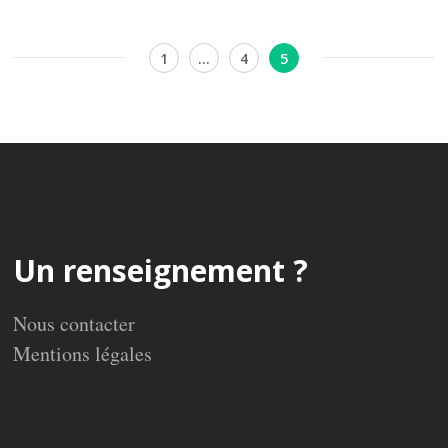
Pagination
Page
Page
Page
1
…
4
5
des
publications
Un renseignement ?
Nous contacter
Mentions légales