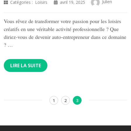
Julien
Catégories :
Loisirs
avril 19, 2025
Vous rêvez de transformer votre passion pour les loisirs
créatifs en une véritable activité professionnelle ? Que
diriez-vous de devenir auto-entrepreneur dans ce domaine
? …
LIRE LA SUITE
Pagination
Page
Page
Page
1
2
3
des
publications