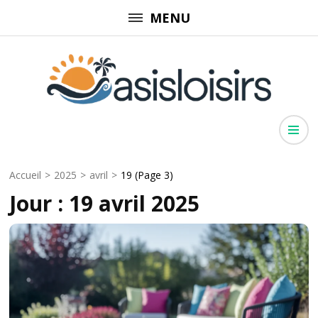
Aller
MENU
au
contenu
(Pressez
Entrée)
Oasisloisirs
Évasion pour toute la famille
Accueil
>
2025
>
avril
>
19
(Page 3)
Jour :
19 avril 2025